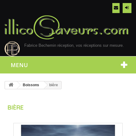
Fabrice Bechemin réception, vos réceptions sur mesure.
MENU
Boissons
bière
BIÈRE