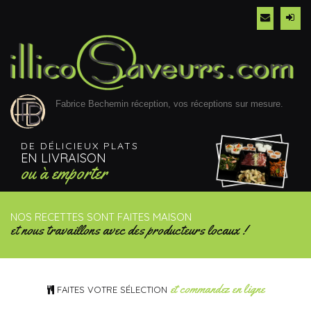
Fabrice Bechemin réception, vos réceptions sur mesure.
DE DÉLICIEUX PLATS
EN LIVRAISON
ou à emporter
NOS RECETTES SONT FAITES MAISON
et nous travaillons avec des producteurs locaux !
et commandez en ligne
FAITES VOTRE SÉLECTION